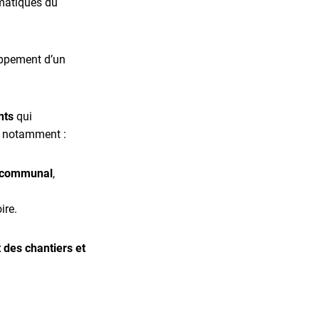
ématiques du
ppement d’un
nts
qui
nt notamment :
ercommunal
,
ire.
 des chantiers et