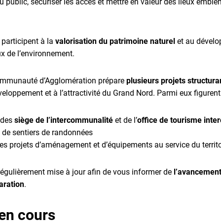
du public, sécuriser les accès et mettre en valeur des lieux embl
articipent à la
valorisation du patrimoine naturel
et au dévelo
x de l’environnement.
Communauté d’Agglomération prépare
plusieurs projets structura
veloppement et à l’attractivité du Grand Nord. Parmi eux figure
 des
siège de l’intercommunalité
et de l’
office de tourisme int
de sentiers de randonnées
res projets d’aménagement et d’équipements au service du territo
régulièrement mise à jour afin de vous informer de
l’avancement
aration
.
en cours