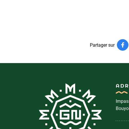
Partager sur
Pa
(o
ADR
Impass
Bouyo