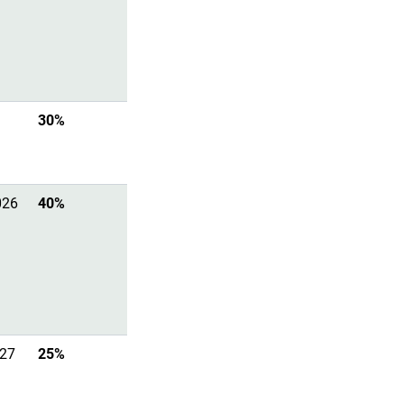
30%
Arrêté de stationnement
Arrêté
n°01_CAGNM_AUHM_2026
026
40%
Arrêté de voirie
027
25%
Arrêté N°513-CK-2026